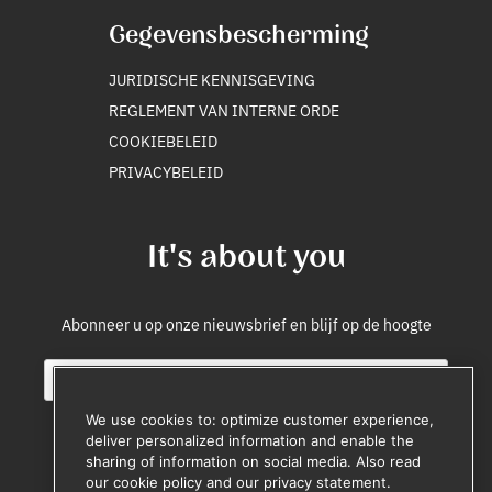
Gegevensbescherming
JURIDISCHE KENNISGEVING
REGLEMENT VAN INTERNE ORDE
COOKIEBELEID
PRIVACYBELEID
It's about you
Abonneer u op onze nieuwsbrief en blijf op de hoogte
E
S
m
o
a
u
We use cookies to: optimize customer experience,
i
r
deliver personalized information and enable the
l
c
sharing of information on social media. Also read
Registreren
*
e
our cookie policy and our privacy statement.