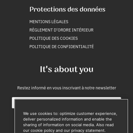
Protections des données
MENTIONS LÉGALES
RÈGLEMENT D’ORDRE INTÉRIEUR
POLITIQUE DES COOKIES
POLITIQUE DE CONFIDENTIALITÉ
It's about you
Restez informé en vous inscrivant à notre newsletter
E
i
m
n
a
t
We use cookies to: optimize customer experience,
i
e
deliver personalized information and enable the
l
r
sharing of information on social media. Also read
M'inscrire
*
n
our cookie policy and our privacy statement.