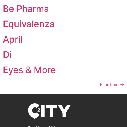
Be Pharma
Equivalenza
April
Di
Eyes & More
Prochain
→