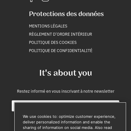
Protections des données
MENTIONS LÉGALES
RÈGLEMENT D’ORDRE INTÉRIEUR
POLITIQUE DES COOKIES
POLITIQUE DE CONFIDENTIALITÉ
It's about you
Restez informé en vous inscrivant à notre newsletter
E
S
m
o
a
u
We use cookies to: optimize customer experience,
i
r
deliver personalized information and enable the
l
c
sharing of information on social media. Also read