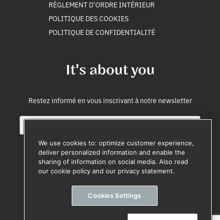
RÈGLEMENT D’ORDRE INTÉRIEUR
POLITIQUE DES COOKIES
POLITIQUE DE CONFIDENTIALITÉ
It's about you
Restez informé en vous inscrivant à notre newsletter
E
E
m
m
a
a
We use cookies to: optimize customer experience,
i
i
deliver personalized information and enable the
l
l
sharing of information on social media. Also read
M'inscrire
*
i
our cookie policy and our privacy statement.
n
Désinscription à tout moment
t
Cookies Settings
e
r
n