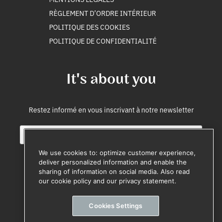
RÈGLEMENT D’ORDRE INTÉRIEUR
POLITIQUE DES COOKIES
POLITIQUE DE CONFIDENTIALITÉ
It's about you
Restez informé en vous inscrivant à notre newsletter
E
S
m
o
a
u
We use cookies to: optimize customer experience,
i
r
deliver personalized information and enable the
l
c
sharing of information on social media. Also read
M'inscrire
*
e
our cookie policy and our privacy statement.
S
Désinscription à tout moment
o
Cookies Settings
u
r