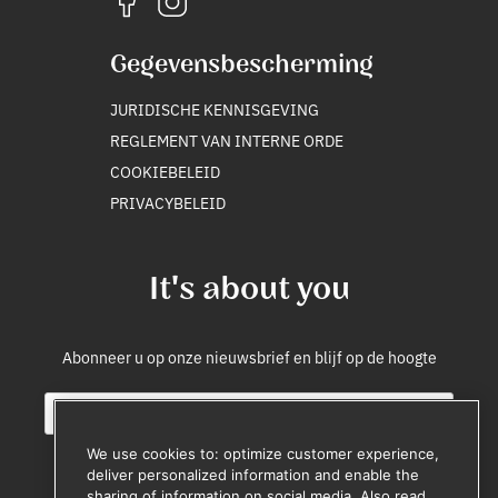
Gegevensbescherming
JURIDISCHE KENNISGEVING
REGLEMENT VAN INTERNE ORDE
COOKIEBELEID
PRIVACYBELEID
It's about you
Abonneer u op onze nieuwsbrief en blijf op de hoogte
E
S
m
o
a
u
We use cookies to: optimize customer experience,
i
r
deliver personalized information and enable the
l
c
sharing of information on social media. Also read