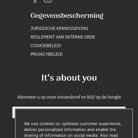
Gegevensbescherming
JURIDISCHE KENNISGEVING
REGLEMENT VAN INTERNE ORDE
COOKIEBELEID
PRIVACYBELEID
It's about you
Abonneer u op onze nieuwsbrief en blijf op de hoogte
E
S
m
o
a
u
We use cookies to: optimize customer experience,
i
r
deliver personalized information and enable the
l
c
sharing of information on social media. Also read