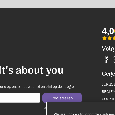
4,0
Volg
It's about you
Gege
JURIDI
r u op onze nieuwsbrief en blijf op de hoogte
REGLEM
Registreren
COOKIE
PRIVAC
Uitschrijven op elk moment
We use cookies to: optimize customer