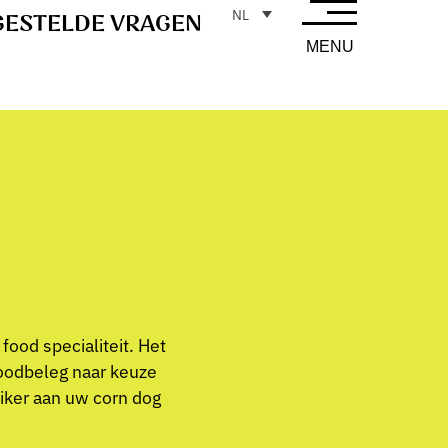
NL
GESTELDE VRAGEN
MENU
food specialiteit. Het
roodbeleg naar keuze
uiker aan uw corn dog