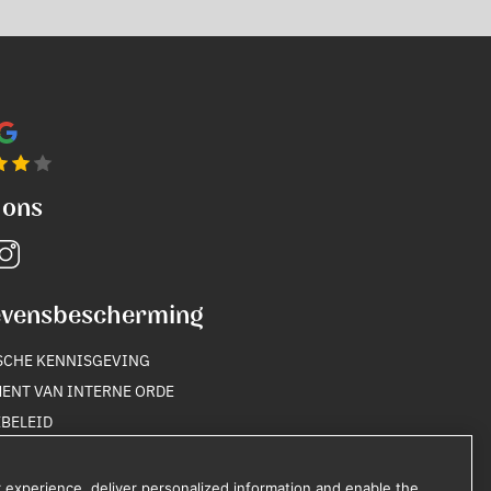
 ons
vensbescherming
SCHE KENNISGEVING
ENT VAN INTERNE ORDE
BELEID
YBELEID
 experience, deliver personalized information and enable the