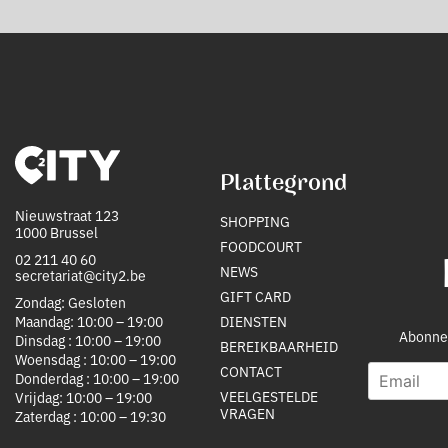
Plattegrond
Nieuwstraat 123
SHOPPING
1000 Brussel
FOODCOURT
02 211 40 60
NEWS
secretariat@city2.be
GIFT CARD
Zondag: Gesloten
Maandag: 10:00 – 19:00
DIENSTEN
Abonnee
Dinsdag : 10:00 – 19:00
BEREIKBAARHEID
Woensdag : 10:00 – 19:00
CONTACT
E
S
Donderdag : 10:00 – 19:00
m
o
VEELGESTELDE
Vrijdag: 10:00 – 19:00
a
u
VRAGEN
Zaterdag : 10:00 – 19:30
i
r