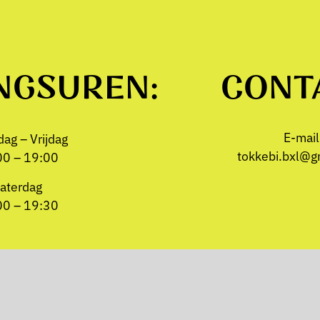
NGSUREN:
CONT
E-mail
ag – Vrijdag
tokkebi.bxl@g
00 – 19:00
aterdag
00 – 19:30