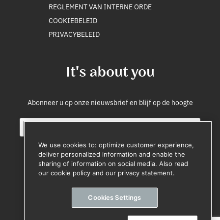
REGLEMENT VAN INTERNE ORDE
COOKIEBELEID
PRIVACYBELEID
It's about you
Abonneer u op onze nieuwsbrief en blijf op de hoogte
E
*
m
E
a
m
We use cookies to: optimize customer experience,
i
a
deliver personalized information and enable the
l
i
sharing of information on social media. Also read
Registreren
*
l
our cookie policy and our privacy statement.
E
Uitschrijven op elk moment
m
Cookies Settings
a
i