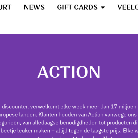
URT
NEWS
GIFT CARDS
VEEL
ACTION
d discounter, verwelkomt elke week meer dan 17 miljoen 
uropese landen. Klanten houden van Action vanwege ons
egorieën, van alledaagse benodigdheden tot producten die
 beetje leuker maken – altijd tegen de laagste prijs. Elke