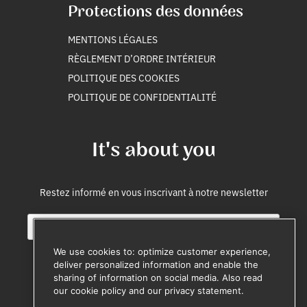
Protections des données
MENTIONS LÉGALES
RÈGLEMENT D’ORDRE INTÉRIEUR
POLITIQUE DES COOKIES
POLITIQUE DE CONFIDENTIALITÉ
It's about you
Restez informé en vous inscrivant à notre newsletter
E
i
m
n
a
t
We use cookies to: optimize customer experience,
i
e
deliver personalized information and enable the
l
r
sharing of information on social media. Also read
M'inscrire
*
n
our cookie policy and our privacy statement.
e