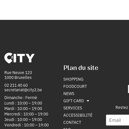
Plan du site
Rue Neuve 123
1000 Bruxelles
SHOPPING
02 211 40 60
FOODCOURT
secretariat@city2.be
NEWS
Dimanche : Fermé
GIFT CARD
Lundi : 10:00 – 19:00
Restez 
SERVICES
Mardi : 10:00 – 19:00
Mercredi : 10:00 – 19:00
ACCESSIBILITÉ
E
i
Jeudi : 10:00 – 19:00
CONTACT
m
n
Vendredi : 10:00 – 19:00
a