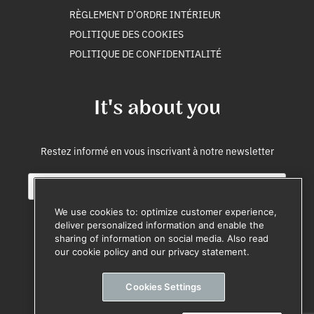
RÈGLEMENT D’ORDRE INTÉRIEUR
POLITIQUE DES COOKIES
POLITIQUE DE CONFIDENTIALITÉ
It's about you
Restez informé en vous inscrivant à notre newsletter
E
E
m
m
a
a
We use cookies to: optimize customer experience,
i
i
deliver personalized information and enable the
l
l
sharing of information on social media. Also read
M'inscrire
*
E
our cookie policy and our privacy statement.
m
Désinscription à tout moment
a
Cookies Settings
i
l