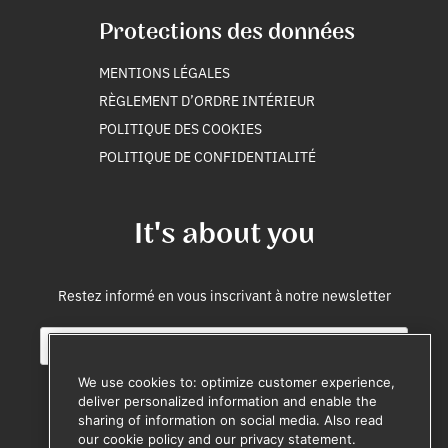
Protections des données
MENTIONS LÉGALES
RÈGLEMENT D’ORDRE INTÉRIEUR
POLITIQUE DES COOKIES
POLITIQUE DE CONFIDENTIALITÉ
It's about you
Restez informé en vous inscrivant à notre newsletter
E
E
m
m
a
a
We use cookies to: optimize customer experience,
i
i
deliver personalized information and enable the
l
l
sharing of information on social media. Also read
M'inscrire
*
i
our cookie policy and our privacy statement.