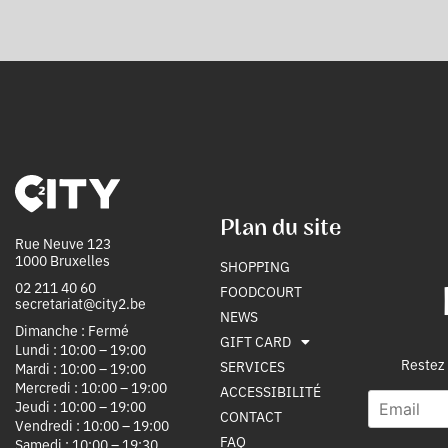
Plan du site
Rue Neuve 123
1000 Bruxelles
SHOPPING
02 211 40 60
FOODCOURT
secretariat@city2.be
NEWS
Dimanche : Fermé
GIFT CARD
Lundi : 10:00 – 19:00
Restez 
SERVICES
Mardi : 10:00 – 19:00
Mercredi : 10:00 – 19:00
ACCESSIBILITÉ
E
E
Jeudi : 10:00 – 19:00
CONTACT
m
m
Vendredi : 10:00 – 19:00
a
a
FAQ
Samedi : 10:00 – 19:30