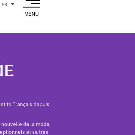
FR
MENU
ME
petits Français depuis
n nouvelle de la mode
eptionnels et sa très