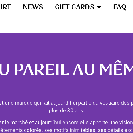
URT
NEWS
GIFT CARDS
FAQ
U PAREIL AU MÊ
 une marque qui fait aujourd’hui partie du vestiaire des 
plus de 30 ans.
ner le marché et aujourd’hui encore elle apporte une visio
êtements colorés, ses motifs inimitables, ses détails exc