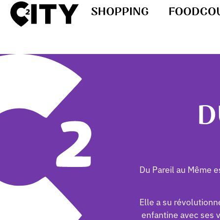
SHOPPING
FOODCO
D
Du Pareil au Même est
Elle a su révolution
enfantine avec ses v